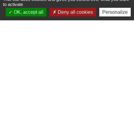
d'impôt)
to activate
OK, accept all
Deny all cookies
Personalize
Impôt sur le revenu - Un chômeur créateur
d'entreprise est-il imposable ?
Impôt sur le revenu - Versement de cotisations
syndicales (crédit d'impôt)
Prélèvements sociaux (CSG, CRDS...) sur les
revenus du patrimoine
Qu'est-ce que le revenu fiscal de référence ?
Quel est le barème de l'impôt sur le revenu ?
Quelle est la date limite pour faire sa
déclaration de revenus ?
Quels sont les impôts payés par un étranger
en France ?
Qui doit payer la contribution exceptionnelle
sur les hauts revenus ?
Tout ce qu'il faut savoir sur la fiscalité d'un