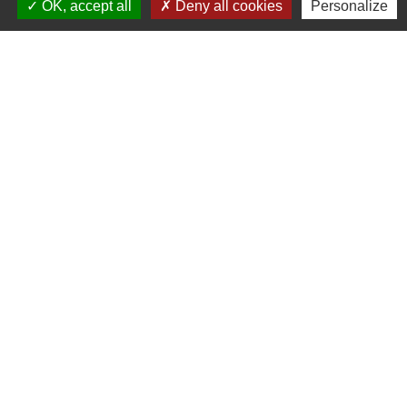
OK, accept all
Deny all cookies
Personalize
Météo
Ouest France
Télégramme
Jumelage
Plonéis - Jovençan (La commune de Plonéis est
jumelée avec Jovençan, commune du Val d'Aoste en
Italie depuis 2001)
Mentions légales
-
Politique de confidentialité
-
Accessibilité
-
Plan du site
-
Gestion des cookies