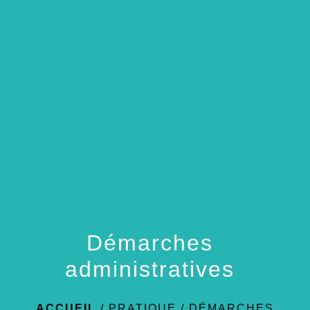
menu
Démarches
administratives
ACCUEIL
/
PRATIQUE
/
DÉMARCHES