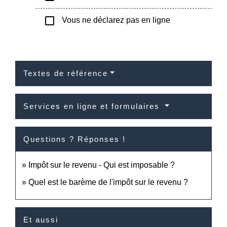
check_box_outline_blank
Vous ne déclarez pas en ligne
Textes de référence
Services en ligne et formulaires
Questions ? Réponses !
Impôt sur le revenu - Qui est imposable ?
Quel est le barème de l'impôt sur le revenu ?
Et aussi