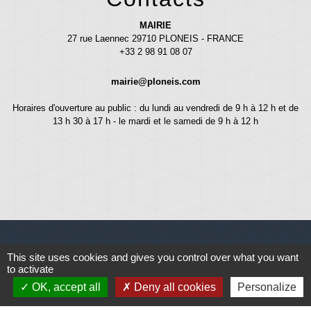
MAIRIE
27 rue Laennec 29710 PLONEIS - FRANCE
+33 2 98 91 08 07
mairie@ploneis.com
Horaires d'ouverture au public : du lundi au vendredi de 9 h à 12 h et de
13 h 30 à 17 h - le mardi et le samedi de 9 h à 12 h
This site uses cookies and gives you control over what you want
Liens
to activate
OK, accept all
Deny all cookies
Personalize
Météo