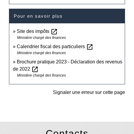
Pour en savoir plus
open_in_new
Site des impôts
Ministère chargé des finances
open_in_new
Calendrier fiscal des particuliers
Ministère chargé des finances
Brochure pratique 2023 - Déclaration des revenus
open_in_new
de 2022
Ministère chargé des finances
Signaler une erreur sur cette page
Contacts