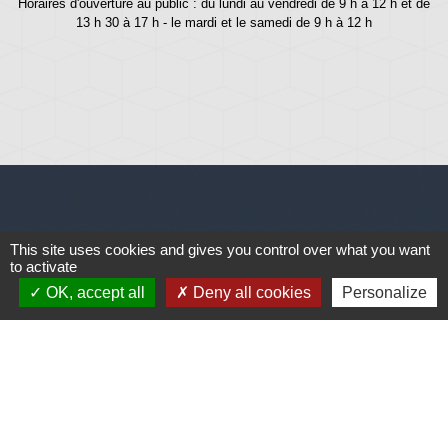
Horaires d'ouverture au public : du lundi au vendredi de 9 h à 12 h et de
13 h 30 à 17 h - le mardi et le samedi de 9 h à 12 h
Liens
This site uses cookies and gives you control over what you want
to activate
Météo
OK, accept all
Deny all cookies
Personalize
Ouest France
Télégramme