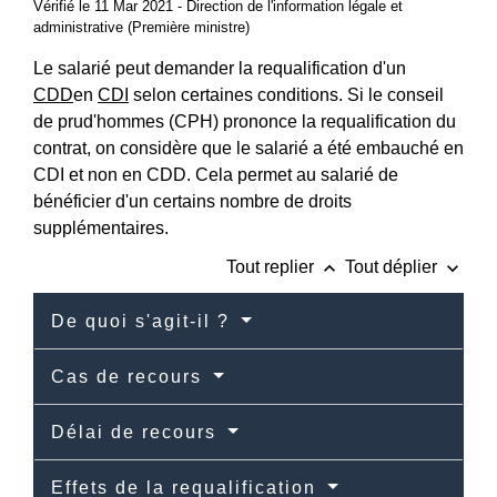
Vérifié le 11 Mar 2021 - Direction de l'information légale et
administrative (Première ministre)
Le salarié peut demander la requalification d'un
CDD
en
CDI
selon certaines conditions. Si le conseil
de prud'hommes (CPH) prononce la requalification du
contrat, on considère que le salarié a été embauché en
CDI et non en CDD. Cela permet au salarié de
bénéficier d'un certains nombre de droits
supplémentaires.
keyboard_arrow_up
keyboard_arrow_down
Tout replier
Tout déplier
De quoi s'agit-il ?
Cas de recours
Délai de recours
Effets de la requalification