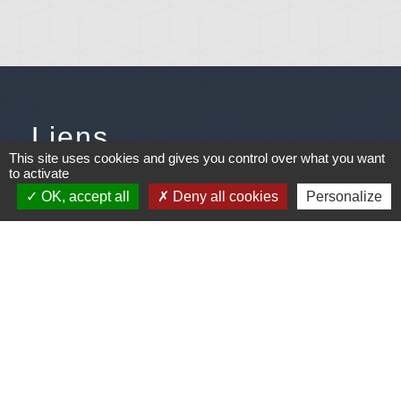
Liens
This site uses cookies and gives you control over what you want
to activate
Météo
OK, accept all
Deny all cookies
Personalize
Ouest France
Télégramme
Jumelage
Plonéis - Jovençan (La commune de Plonéis est
jumelée avec Jovençan, commune du Val d'Aoste en