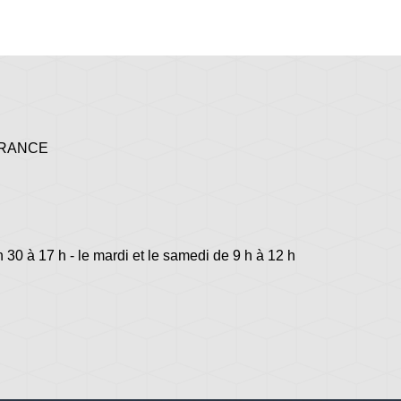
 FRANCE
h 30 à 17 h - le mardi et le samedi de 9 h à 12 h