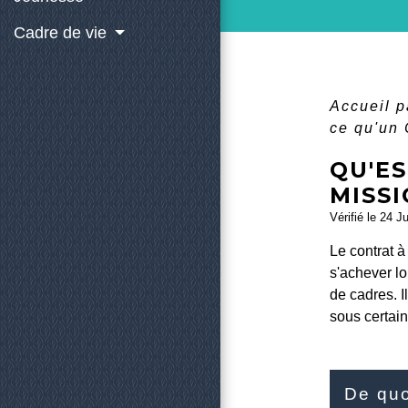
Cadre de vie
Accueil p
ce qu'un 
QU'ES
MISSI
Vérifié le 24 J
Le contrat à
s'achever lo
de cadres. I
sous certain
De quo