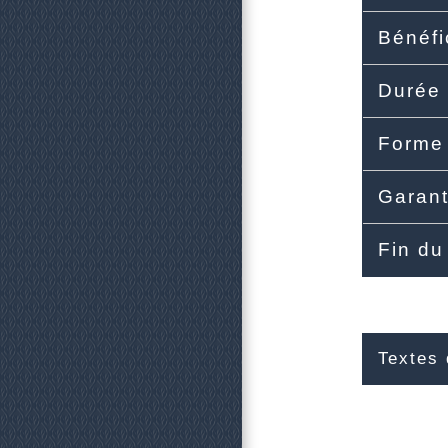
Bénéfi
Durée
Forme 
Garant
Fin du
Textes 