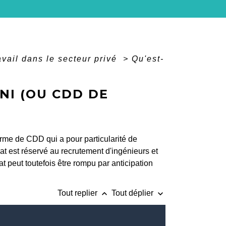
avail dans le secteur privé
>
Qu'est-
NI (OU CDD DE
orme de CDD qui a pour particularité de
rat est réservé au recrutement d'ingénieurs et
 peut toutefois être rompu par anticipation
keyboard_arrow_up
keyboard_arrow_down
Tout replier
Tout déplier