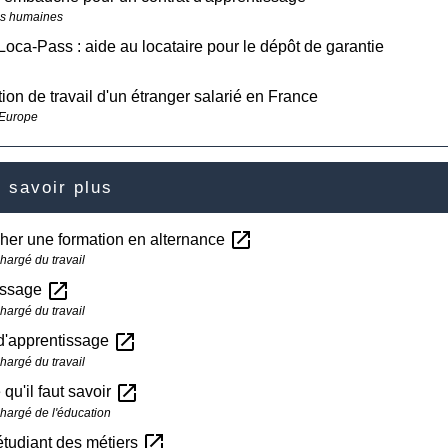
s humaines
oca-Pass : aide au locataire pour le dépôt de garantie
tion de travail d'un étranger salarié en France
 Europe
 savoir plus
open_in_new
her une formation en alternance
hargé du travail
open_in_new
issage
hargé du travail
open_in_new
 d'apprentissage
hargé du travail
open_in_new
 qu'il faut savoir
chargé de l'éducation
open_in_new
étudiant des métiers