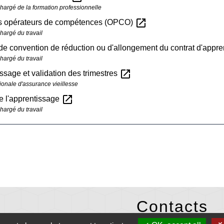
chargé de la formation professionnelle
open_in_new
es opérateurs de compétences (OPCO)
hargé du travail
e convention de réduction ou d'allongement du contrat d'appr
hargé du travail
open_in_new
ssage et validation des trimestres
ionale d'assurance vieillesse
open_in_new
e l'apprentissage
hargé du travail
Contacts