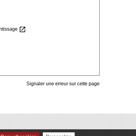
open_in_new
entissage
Signaler une erreur sur cette page