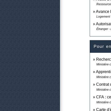
Ressource
Avance L
Logement
Autorisa
Étranger -
Pour en
Recherc
Ministère c
Apprent
Ministère c
Contrat
Ministère c
CFA : ce
Ministère 
Carte d'