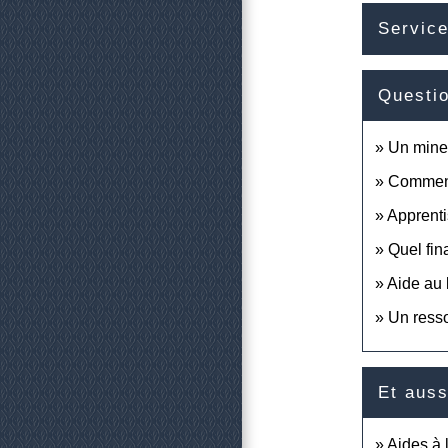
Service
Questi
Un mineu
Comment 
Apprenti
Quel fin
Aide au 
Un resso
Et auss
Aides à 