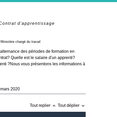
Contrat d'apprentissage
, Ministère chargé du travail
r alternance des périodes de formation en
rat? Quelle est le salaire d'un apprenti?
prenti ?Nous vous présentons les informations à
1 mars 2020
keyboard_arrow_up
keyboard_arrow_down
Tout replier
Tout déplier