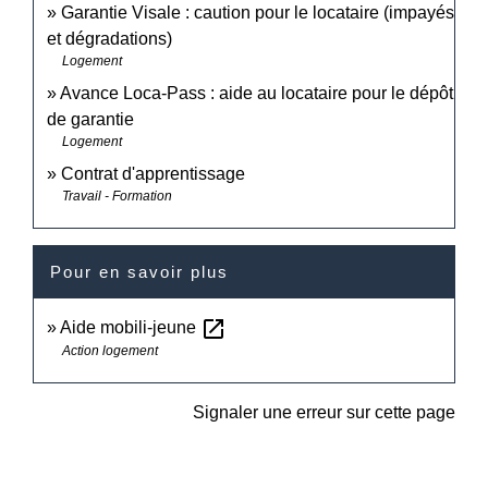
Garantie Visale : caution pour le locataire (impayés
et dégradations)
Logement
Avance Loca-Pass : aide au locataire pour le dépôt
de garantie
Logement
Contrat d'apprentissage
Travail - Formation
Pour en savoir plus
open_in_new
Aide mobili-jeune
Action logement
Signaler une erreur sur cette page