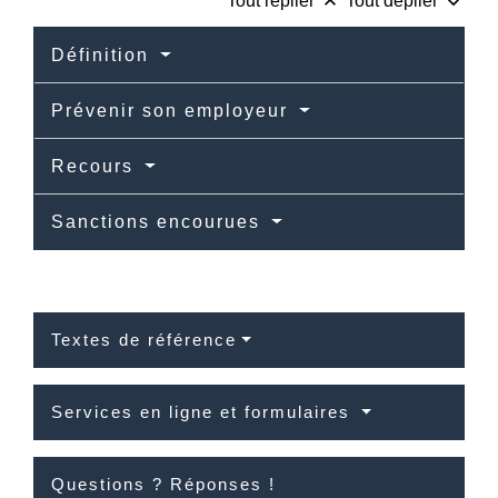
keyboard_arrow_up
keyboard_arrow_down
Tout replier
Tout déplier
Définition
Prévenir son employeur
Recours
Sanctions encourues
Textes de référence
Services en ligne et formulaires
Questions ? Réponses !