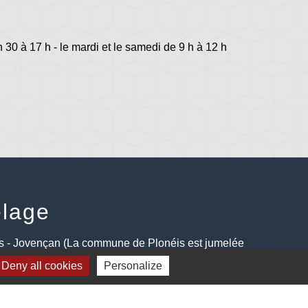
h 30 à 17 h - le mardi et le samedi de 9 h à 12 h
lage
s - Jovençan (La commune de Plonéis est jumelée
an, commune du Val d'Aoste en Italie depuis 2001)
Deny all cookies
Personalize