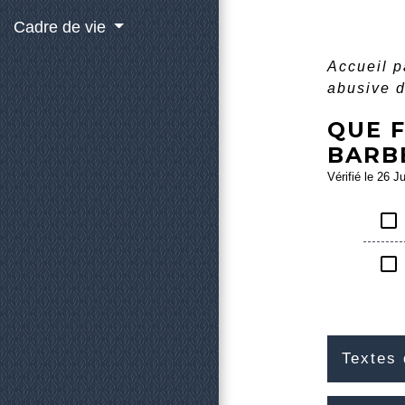
Cadre de vie
Accueil p
abusive d
QUE F
BARBE
Vérifié le 26 J
check_box_outline_blank
check_box_outline_blank
Textes 