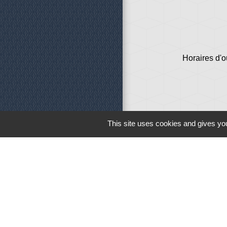
Horaires d'o
This site uses cookies and gives you
Liens
Météo
Ouest France