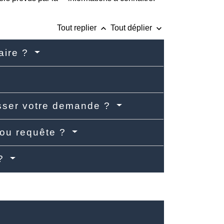
keyboard_arrow_up
keyboard_arrow_down
Tout replier
Tout déplier
iaire ?
resser votre demande ?
 ou requête ?
 ?