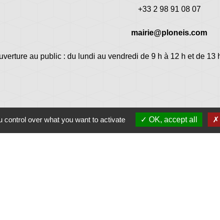
+33 2 98 91 08 07
mairie@ploneis.com
uverture au public : du lundi au vendredi de 9 h à 12 h et de 13 
 control over what you want to activate
OK, accept all
Jume
Plonéi
avec Jovenç