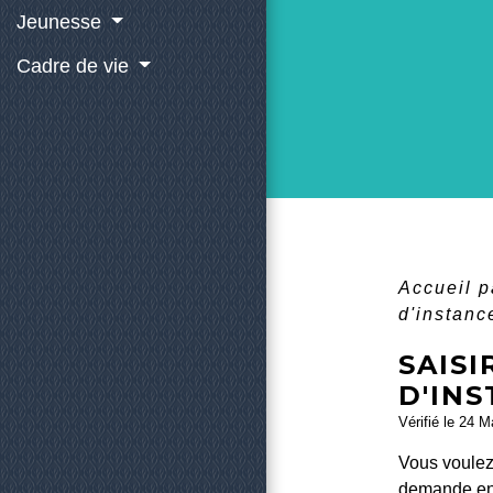
Jeunesse
Cadre de vie
Accueil p
d'instanc
SAISI
D'IN
Vérifié le 24 M
Vous voulez 
demande en 