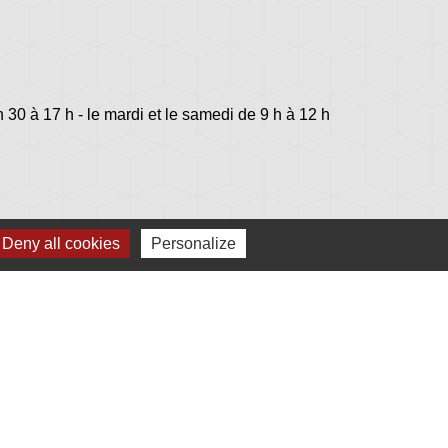
h 30 à 17 h - le mardi et le samedi de 9 h à 12 h
Deny all cookies
Personalize
lage
s - Jovençan (La commune de Plonéis est jumelée
an, commune du Val d'Aoste en Italie depuis 2001)