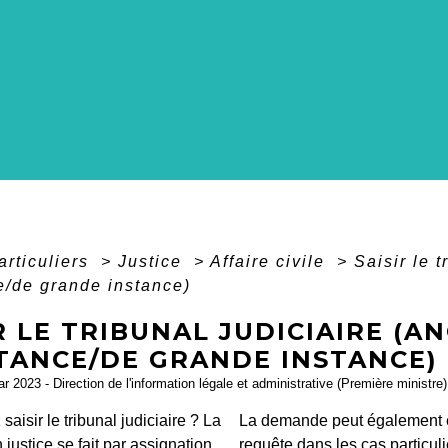
articuliers
>
Justice
>
Affaire civile
>
Saisir le 
e/de grande instance)
R LE TRIBUNAL JUDICIAIRE (A
STANCE/DE GRANDE INSTANCE)
ar 2023 - Direction de l'information légale et administrative (Première ministre)
saisir le tribunal judiciaire ? La
La demande peut également êt
justice se fait par
assignation
.
requête
dans les cas particuli