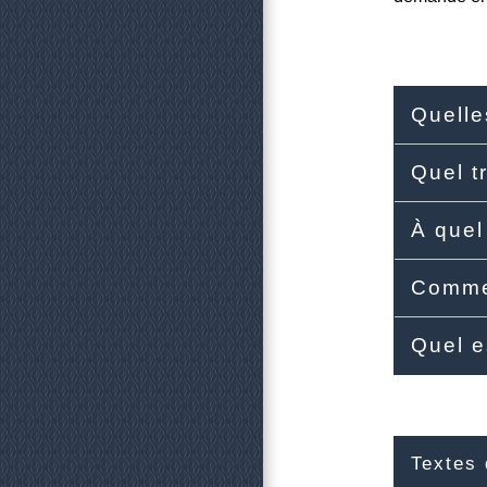
Quelle
Quel tr
À quel
Commen
Quel e
Textes 