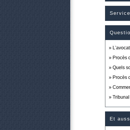
Service
Questi
L'avocat
Procès c
Quels so
Procès c
Comment 
Tribunal
Et auss