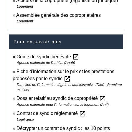
Acteurs de la copropriété (organisation juridique)
Logement
Assemblée générale des copropriétaires
Logement
Pour en savoir plus
open_in_new
Guide du syndic bénévole
Agence nationale de l'habitat (Anah)
Fiche d'information sur le prix et les prestations
open_in_new
proposées par le syndic
Direction de l'information légale et administrative (Dila) - Première
ministre
open_in_new
Dossier relatif au syndic de copropriété
Agence nationale pour l'information sur le logement (Anil)
open_in_new
Contrat de syndic réglementé
Legifrance
Décrypter un contrat de syndic : les 10 points