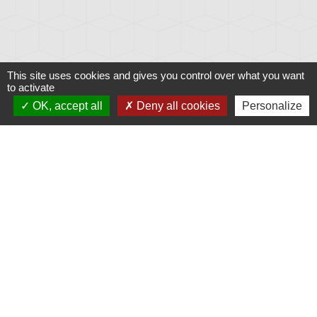
This site uses cookies and gives you control over what you want
to activate
OK, accept all
Deny all cookies
Personalize
Liens
Météo
Ouest France
Télégramme
Jumelage
Plonéis - Jovençan (La commune de Plonéis est