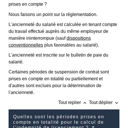
prises en compte ?
Nous faisons un point sur la réglementation.
L'ancienneté du salarié est calculée en tenant compte
du travail effectué auprès du même employeur de
manière ininterrompue (sauf
dispositions
conventionnelles
plus favorables au salarié).
L'ancienneté est inscrite sur le bulletin de paie du
salarié.
Certaines périodes de suspension de contrat sont
prises en compte en totalité ou partiellement et
d'autres sont exclues pour la détermination de
l'ancienneté.
keyboard_arrow_up
keyboard_arrow_down
Tout replier
Tout déplier
Quelles sont les périodes prises en
compte en totalité pour le calcul de
l’indemnité de licenciement ?