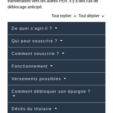
transférables vers les autres PER. Il y a des cas de
déblocage anticipé.
keyboard_arrow_up
keyboard_arrow_down
Tout replier
Tout déplier
De quoi s'agit-il ?
Qui peut souscrire ?
Comment souscrire ?
Fonctionnement
Versements possibles
Comment débloquer son épargne ?
Décès du titulaire