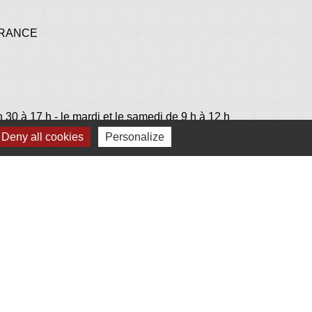
 FRANCE
h 30 à 17 h - le mardi et le samedi de 9 h à 12 h
Deny all cookies
Personalize
lage