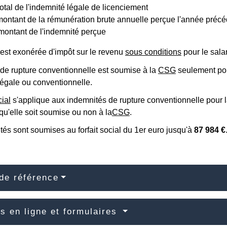
otal de l'indemnité légale de licenciement
 montant de la rémunération brute annuelle perçue l'année préc
ontant de l'indemnité perçue
 est exonérée d'impôt sur le revenu
sous conditions
pour le salar
 de rupture conventionnelle est soumise à la
CSG
seulement pou
légale ou conventionnelle.
cial
s'applique aux indemnités de rupture conventionnelle pour l
 qu'elle soit soumise ou non à la
CSG
.
és sont soumises au forfait social du 1
er
euro jusqu'à
87 984 €
de référence
s en ligne et formulaires