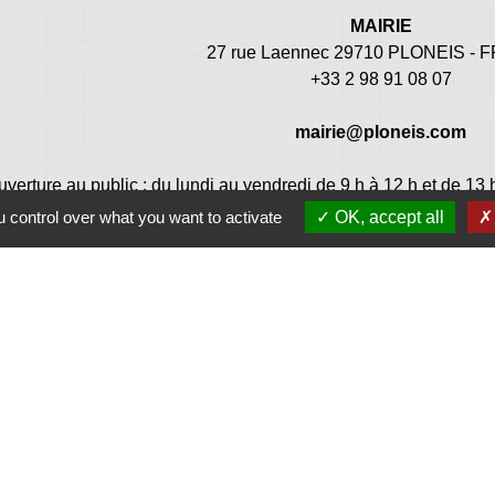
MAIRIE
27 rue Laennec 29710 PLONEIS -
+33 2 98 91 08 07
mairie@ploneis.com
uverture au public : du lundi au vendredi de 9 h à 12 h et de 13 
 control over what you want to activate
OK, accept all
Jume