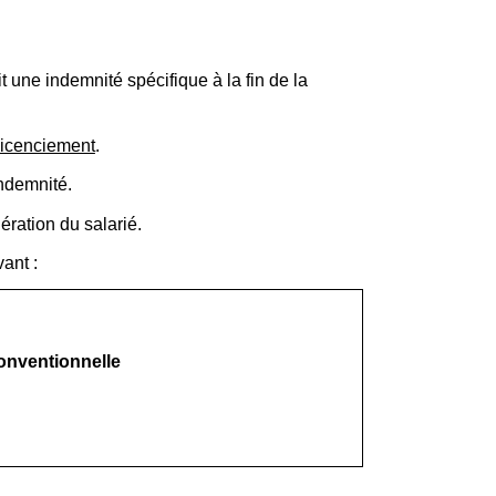
t une indemnité spécifique à la fin de la
 licenciement
.
indemnité.
ération du salarié.
ant :
conventionnelle