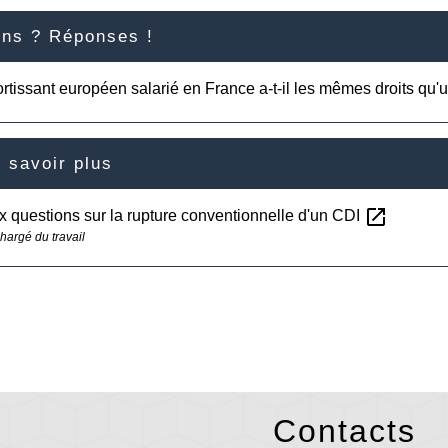
ons ? Réponses !
rtissant européen salarié en France a-t-il les mêmes droits qu'u
 savoir plus
open_in_new
x questions sur la rupture conventionnelle d'un CDI
hargé du travail
Contacts