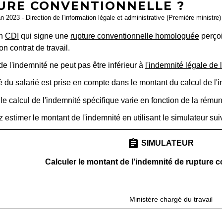
URE CONVENTIONNELLE ?
an 2023 - Direction de l'information légale et administrative (Première ministre)
en
CDI
qui signe une
rupture conventionnelle homologuée
perçoi
on contrat de travail.
e l'indemnité ne peut pas être inférieur à
l'indemnité légale de
 du salarié est prise en compte dans le montant du calcul de l'
e calcul de l'indemnité spécifique varie en fonction de la rémun
estimer le montant de l'indemnité en utilisant le simulateur suiv
assignment
SIMULATEUR
Calculer le montant de l'indemnité de rupture 
open_in_new
Accéder au simulateur
Ministère chargé du travail