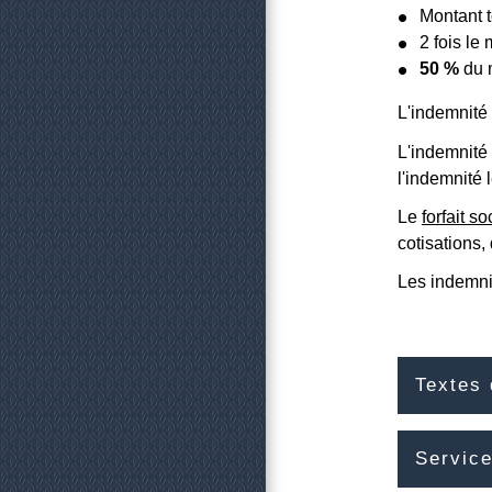
Montant t
2 fois le
50 %
du m
L'indemnité
L'indemnité
l'indemnité 
Le
forfait so
cotisations,
Les indemnit
Textes 
Service