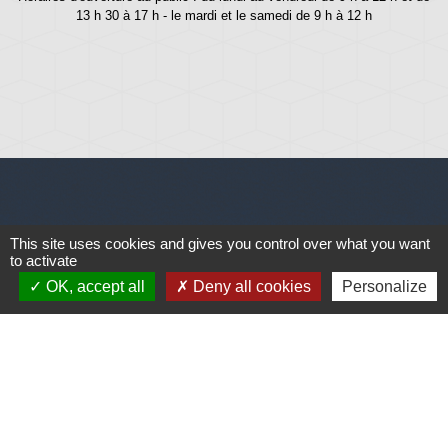
13 h 30 à 17 h - le mardi et le samedi de 9 h à 12 h
Liens
This site uses cookies and gives you control over what you want
to activate
Météo
OK, accept all
Deny all cookies
Personalize
Ouest France
Télégramme