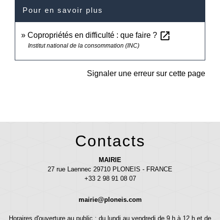
Pour en savoir plus
open_in_new
Copropriétés en difficulté : que faire ?
Institut national de la consommation (INC)
Signaler une erreur sur cette page
Contacts
MAIRIE
27 rue Laennec 29710 PLONEIS - FRANCE
+33 2 98 91 08 07
mairie@ploneis.com
Horaires d'ouverture au public : du lundi au vendredi de 9 h à 12 h et de