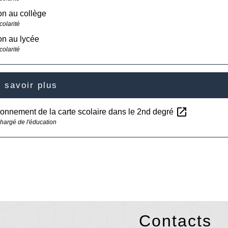
ion au collège
colarité
ion au lycée
colarité
 savoir plus
open_in_new
ionnement de la carte scolaire dans le 2nd degré
chargé de l'éducation
Contacts