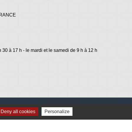
 FRANCE
h 30 à 17 h - le mardi et le samedi de 9 h à 12 h
Deny all cookies
Personalize
lage