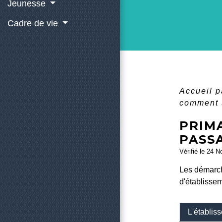
Jeunesse
Cadre de vie
Accueil p
comment s
PRIMA
PASSA
Vérifié le 24 N
Les démarch
d'établissem
L'établiss