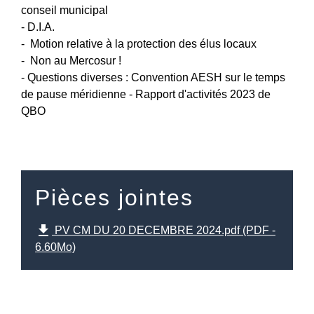
conseil municipal
- D.I.A.
- Motion relative à la protection des élus locaux
- Non au Mercosur !
- Questions diverses : Convention AESH sur le temps
de pause méridienne - Rapport d'activités 2023 de
QBO
Pièces jointes
file_download
PV CM DU 20 DECEMBRE 2024.pdf (PDF -
6.60Mo)