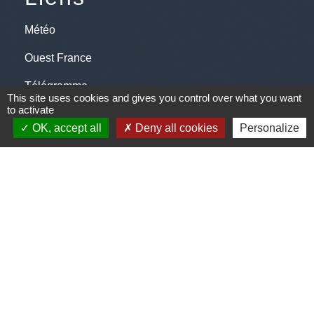
Météo
Ouest France
Télégramme
This site uses cookies and gives you control over what you want
to activate
OK, accept all
Deny all cookies
Personalize
Jumelage
Plonéis - Jovençan (La commune de Plonéis est
jumelée avec Jovençan, commune du Val d'Aoste en
Italie depuis 2001)
Mentions légales
-
Politique de confidentialité
-
Accessibilité
-
Plan du site
-
Gestion des cookies