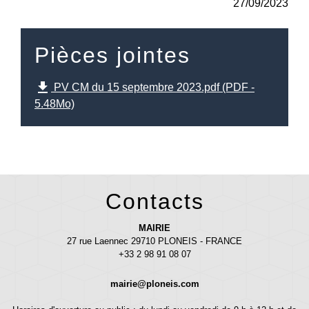
27/09/2023
Pièces jointes
file_download
PV CM du 15 septembre 2023.pdf (PDF -
5.48Mo)
Contacts
MAIRIE
27 rue Laennec 29710 PLONEIS - FRANCE
+33 2 98 91 08 07
mairie@ploneis.com