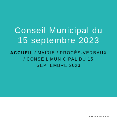
menu
Conseil Municipal du
15 septembre 2023
ACCUEIL
/
MAIRIE
/
PROCÈS-VERBAUX
/
CONSEIL MUNICIPAL DU 15
SEPTEMBRE 2023