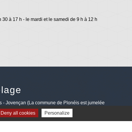
h 30 à 17 h - le mardi et le samedi de 9 h à 12 h
lage
s - Jovençan (La commune de Plonéis est jumelée
an, commune du Val d'Aoste en Italie depuis 2001)
Deny all cookies
Personalize