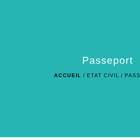
Passeport
ACCUEIL
/
ETAT CIVIL
/
PAS