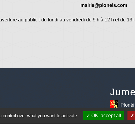
mairie@ploneis.com
uverture au public : du lundi au vendredi de 9 h à 12 h et de 13 
Jume
Plonéi
avec Jovenç
 control over what you want to activate
OK, accept all