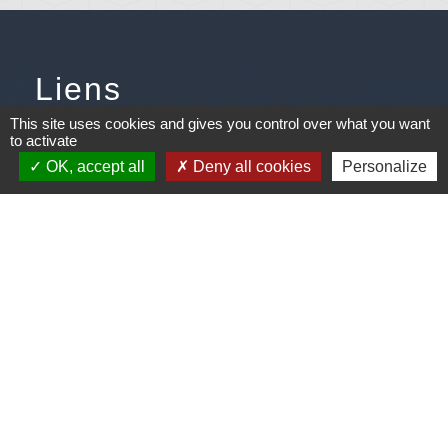
Liens
This site uses cookies and gives you control over what you want
Météo
to activate
OK, accept all
Deny all cookies
Personalize
Ouest France
Télégramme
Jumelage
Plonéis - Jovençan (La commune de Plonéis est
jumelée avec Jovençan, commune du Val d'Aoste en
Italie depuis 2001)