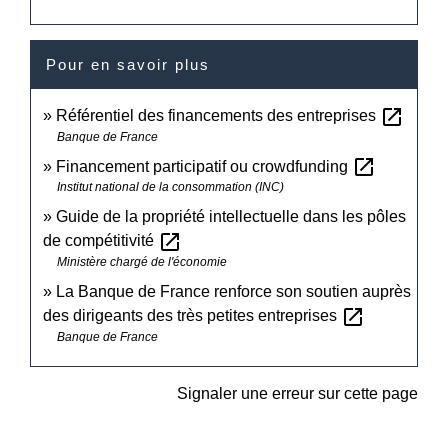
Pour en savoir plus
open_in_new
Référentiel des financements des entreprises
Banque de France
open_in_new
Financement participatif ou crowdfunding
Institut national de la consommation (INC)
Guide de la propriété intellectuelle dans les pôles
open_in_new
de compétitivité
Ministère chargé de l'économie
La Banque de France renforce son soutien auprès
open_in_new
des dirigeants des très petites entreprises
Banque de France
Signaler une erreur sur cette page