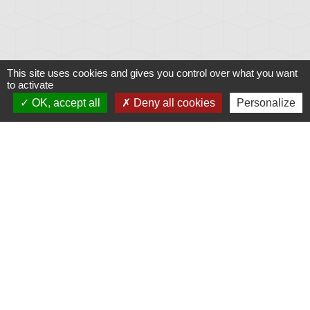
This site uses cookies and gives you control over what you want
to activate
OK, accept all
Deny all cookies
Personalize
Liens
Météo
Ouest France
Télégramme
Jumelage
Plonéis - Jovençan (La commune de Plonéis est