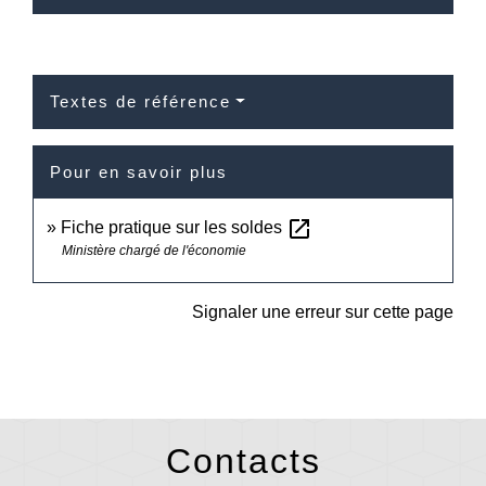
Textes de référence
Pour en savoir plus
open_in_new
Fiche pratique sur les soldes
Ministère chargé de l'économie
Signaler une erreur sur cette page
Contacts