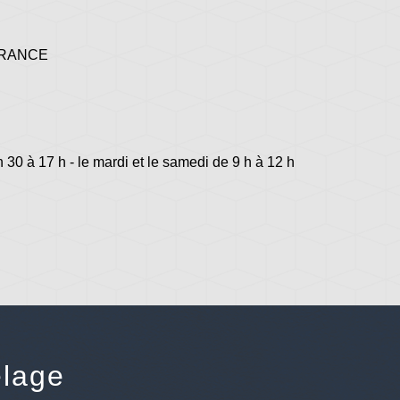
 FRANCE
h 30 à 17 h - le mardi et le samedi de 9 h à 12 h
lage