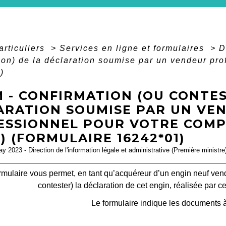
articuliers
>
Services en ligne et formulaires
>
D
ion) de la déclaration soumise par un vendeur pro
)
 - CONFIRMATION (OU CONTES
ARATION SOUMISE PAR UN VE
ESSIONNEL POUR VOTRE COMPT
 (FORMULAIRE 16242*01)
ay 2023 - Direction de l'information légale et administrative (Première ministre
rmulaire vous permet, en tant qu’acquéreur d’un engin neuf ven
contester) la déclaration de cet engin, réalisée par 
Le formulaire indique les documents à
open_in_new
Accéder au formulaire