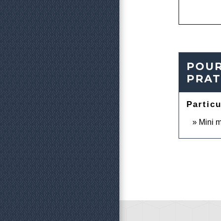
POUR
PRAT
Particu
Mini m