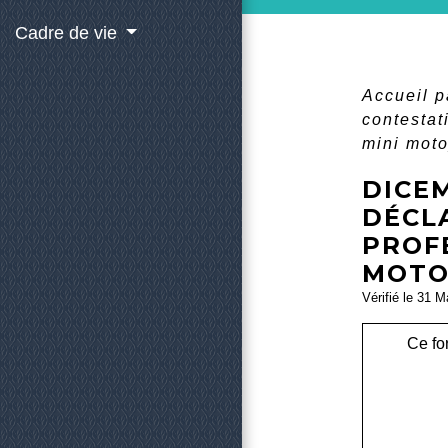
Cadre de vie
Accueil p
contestat
mini moto
DICEM
DÉCL
PROF
MOTO)
Vérifié le 31 M
Ce fo