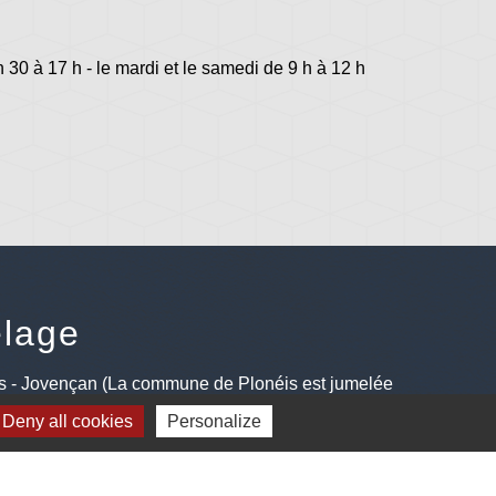
h 30 à 17 h - le mardi et le samedi de 9 h à 12 h
lage
s - Jovençan (La commune de Plonéis est jumelée
an, commune du Val d'Aoste en Italie depuis 2001)
Deny all cookies
Personalize