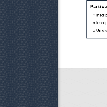
Particu
Inscri
Inscri
Un éle