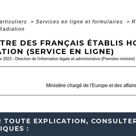
articuliers
>
Services en ligne et formulaires
>
R
Radiation
TRE DES FRANÇAIS ÉTABLIS H
TION (SERVICE EN LIGNE)
pr 2023 - Direction de l'information légale et administrative (Première ministre)
open_i
Accéder au service en ligne
Ministère chargé de l'Europe et des affair
 TOUTE EXPLICATION, CONSULTER
IQUES :