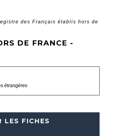
egistre des Français établis hors de
ORS DE FRANCE -
n_new
es étrangères
 LES FICHES