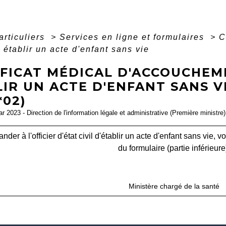
articuliers
>
Services en ligne et formulaires
>
C
e établir un acte d'enfant sans vie
IFICAT MÉDICAL D'ACCOUCHEM
IR UN ACTE D'ENFANT SANS V
*02)
ar 2023 - Direction de l'information légale et administrative (Première ministre)
der à l'officier d'état civil d'établir un acte d'enfant sans vie, 
du formulaire (partie inférieure
open_in_new
Accéder au formulaire
Ministère chargé de la santé