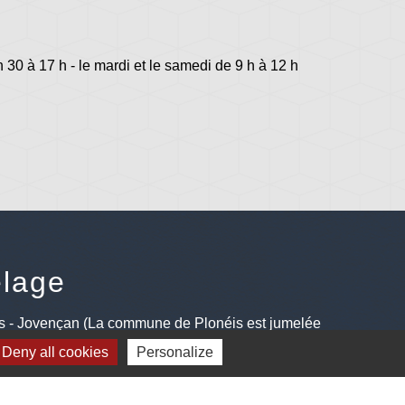
h 30 à 17 h - le mardi et le samedi de 9 h à 12 h
lage
s - Jovençan (La commune de Plonéis est jumelée
an, commune du Val d'Aoste en Italie depuis 2001)
Deny all cookies
Personalize