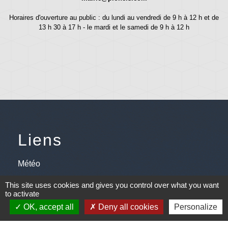
Horaires d'ouverture au public : du lundi au vendredi de 9 h à 12 h et de
13 h 30 à 17 h - le mardi et le samedi de 9 h à 12 h
Liens
Météo
Ouest France
This site uses cookies and gives you control over what you want
to activate
Télégramme
OK, accept all
Deny all cookies
Personalize