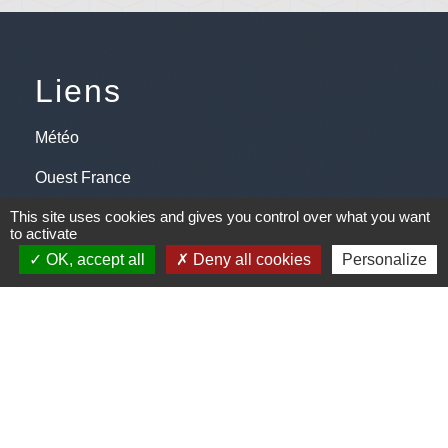
Liens
Météo
Ouest France
This site uses cookies and gives you control over what you want
Télégramme
to activate
OK, accept all
Deny all cookies
Personalize
Jumelage
Plonéis - Jovençan (La commune de Plonéis est
jumelée avec Jovençan, commune du Val d'Aoste en
Italie depuis 2001)