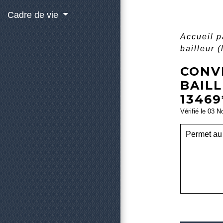
Cadre de vie
Accueil p
bailleur 
CONV
BAILL
13469
Vérifié le 03 N
Permet au 