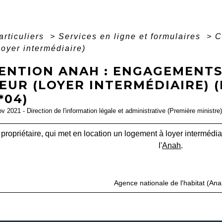
articuliers
>
Services en ligne et formulaires
>
C
(loyer intermédiaire)
ENTION ANAH : ENGAGEMENTS
EUR (LOYER INTERMÉDIAIRE) 
*04)
ov 2021 - Direction de l'information légale et administrative (Première ministre)
propriétaire, qui met en location un logement à loyer interméd
l'
Anah
.
open_in_new
Accéder au formulaire
Agence nationale de l'habitat (Ana