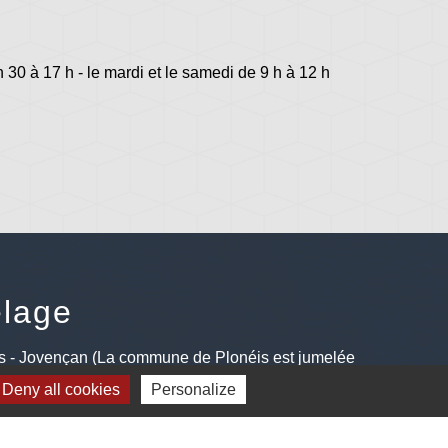
h 30 à 17 h - le mardi et le samedi de 9 h à 12 h
lage
s - Jovençan (La commune de Plonéis est jumelée
an, commune du Val d'Aoste en Italie depuis 2001)
Deny all cookies
Personalize