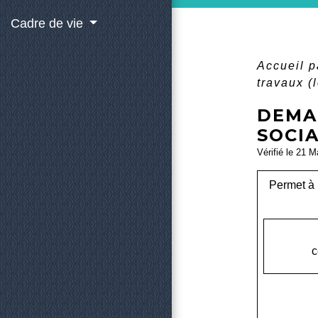
Cadre de vie
Accueil p
travaux (
DEMA
SOCIA
Vérifié le 21 M
Permet à 
c