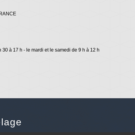
 FRANCE
h 30 à 17 h - le mardi et le samedi de 9 h à 12 h
lage