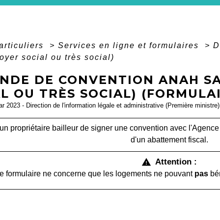
articuliers
>
Services en ligne et formulaires
>
D
loyer social ou très social)
NDE DE CONVENTION ANAH SA
L OU TRÈS SOCIAL) (FORMULAI
ar 2023 - Direction de l'information légale et administrative (Première ministre)
un propriétaire bailleur de signer une convention avec l'Agence 
d'un abattement fiscal.
Attention :
warning
e formulaire ne concerne que les logements ne pouvant
pas
bén
open_in_new
Accéder au formulaire