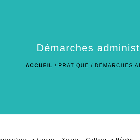
Démarches administ
ACCUEIL
/
PRATIQUE
/
DÉMARCHES A
articuliers
>
Loisirs - Sports - Culture
>
Pêche