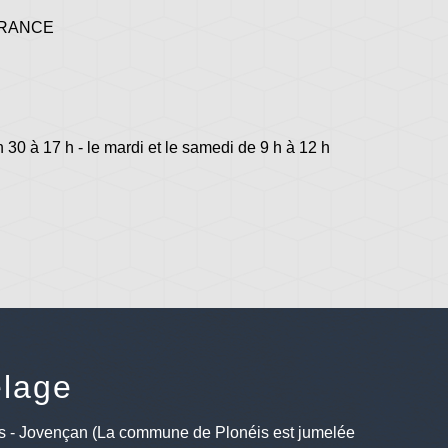
 FRANCE
h 30 à 17 h - le mardi et le samedi de 9 h à 12 h
lage
s - Jovençan (La commune de Plonéis est jumelée