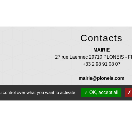
Contacts
MAIRIE
27 rue Laennec 29710 PLONEIS -
+33 2 98 91 08 07
mairie@ploneis.com
 control over what you want to activate
OK, accept all
uverture au public : du lundi au vendredi de 9 h à 12 h et de 13 