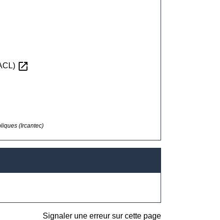
open_in_new
RACL)
bliques (Ircantec)
Signaler une erreur sur cette page