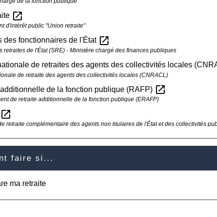
chargé de la fonction publique
open_in_new
aite
d'intérêt public "Union retraite"
open_in_new
s des fonctionnaires de l'État
 retraites de l'État (SRE) - Ministère chargé des finances publiques
ationale de retraites des agents des collectivités locales (CN
ionale de retraite des agents des collectivités locales (CNRACL)
open_in_new
 additionnelle de la fonction publique (RAFP)
ent de retraite additionnelle de la fonction publique (ERAFP)
open_in_new
 de retraite complémentaire des agents non titulaires de l'État et des collectivités pu
 faire si...
re ma retraite