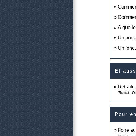
Comment 
Comment 
À quelle
Un ancien
Un foncti
Et auss
Retraite
Travail - F
Pour en
Foire au