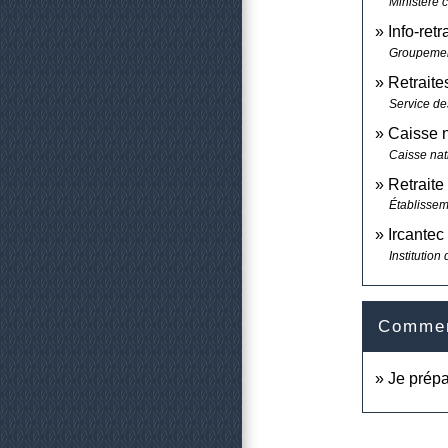
Ministère 
Info-retr
Groupement 
Retraite
Service des
Caisse n
Caisse nat
Retraite
Établissem
Ircantec
Institution
Comment
Je prépa