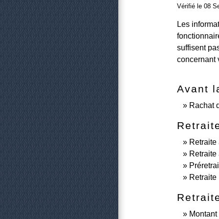
Vérifié le 08 S
Les informat
fonctionnair
suffisent pa
concernant v
Avant l
Rachat 
Retrait
Retraite
Retraite
Préretra
Retraite
Retrait
Montant d