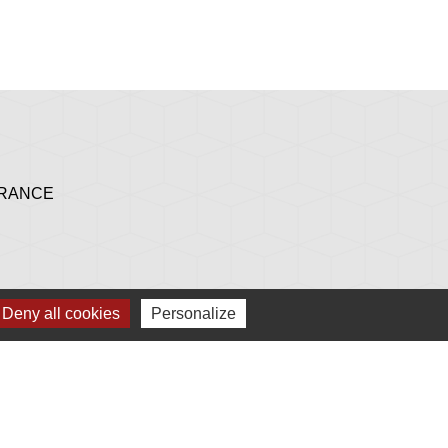
 FRANCE
Deny all cookies
Personalize
h 30 à 17 h - le mardi et le samedi de 9 h à 12 h