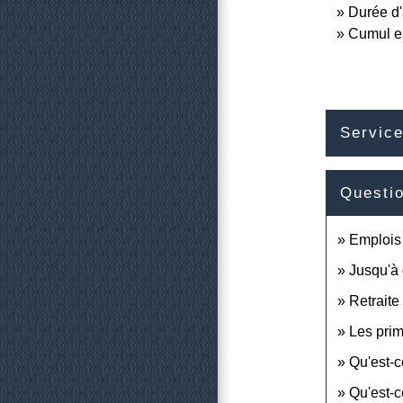
Durée d'
Cumul em
Service
Questi
Emplois 
Jusqu'à 
Retraite
Les prim
Qu'est-c
Qu'est-c