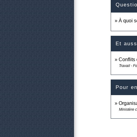
Questi
À quoi se
Et auss
Conflits
Travail - F
Pour en
Organisa
Ministère c