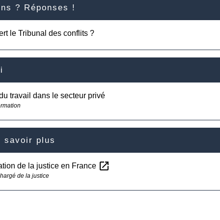
ons ? Réponses !
rt le Tribunal des conflits ?
i
 du travail dans le secteur privé
ormation
 savoir plus
open_in_new
tion de la justice en France
hargé de la justice