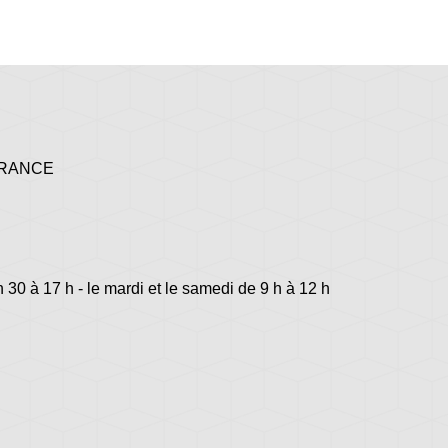
 FRANCE
h 30 à 17 h - le mardi et le samedi de 9 h à 12 h