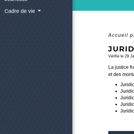
Cadre de vie
Accueil p
JURI
Vérifié le 29 J
La justice f
et des monta
Juridi
Juridi
Juridi
Juridi
Juridi