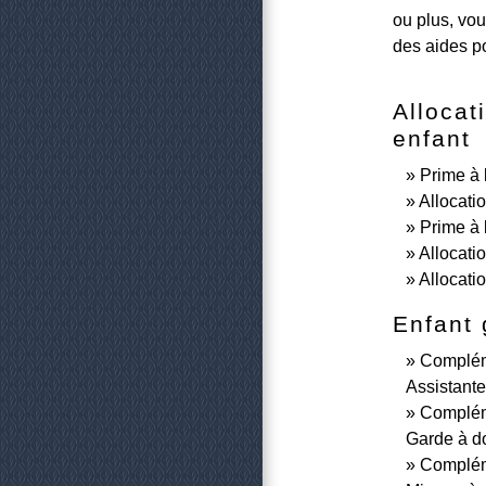
ou plus, vou
des aides po
Allocat
enfant
Prime à 
Allocati
Prime à 
Allocati
Allocati
Enfant 
Complém
Assistante
Complém
Garde à d
Complém