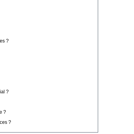
es ?
ial ?
e ?
rces ?