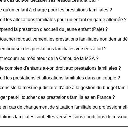
ls cas doit-on déclarer ses ressources à la Caf ?
e qu'un enfant à charge pour les prestations familiales ?
oit les allocations familiales pour un enfant en garde alternée ?
rend la prestation d'accueil du jeune enfant (Paje) ?
toucher rétroactivement les prestations familiales non demandé
rembourser des prestations familiales versées à tort ?
recourir au médiateur de la Caf ou de la MSA ?
 de combien d'enfants a-t-on droit aux prestations familiales ?
oit les prestations et allocations familiales dans un couple ?
consiste la mesure judiciaire d'aide à la gestion du budget famil
ger peut-il toucher des prestations familiales en France ?
e en cas de changement de situation familiale ou professionnell
tations familiales sont-elles versées sous conditions de ressou