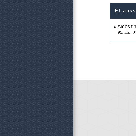
Et auss
Aides fi
Famille - S