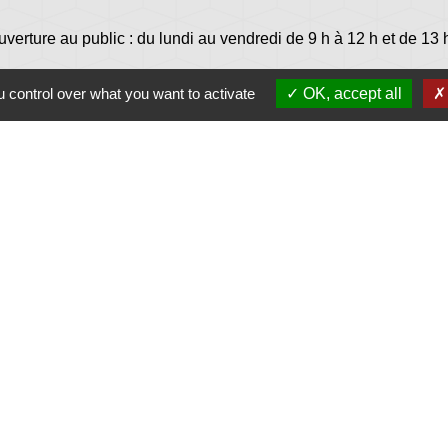
uverture au public : du lundi au vendredi de 9 h à 12 h et de 13 
 control over what you want to activate
OK, accept all
Jume
Plonéi
avec Jovenç