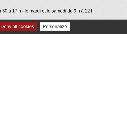
h 30 à 17 h - le mardi et le samedi de 9 h à 12 h
Deny all cookies
Personalize
lage
s - Jovençan (La commune de Plonéis est jumelée
an, commune du Val d'Aoste en Italie depuis 2001)