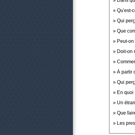
Dans que
Qu'est-c
Qui perç
Que comp
Peut-on 
Doit-on 
Comment 
À partir
Qui perç
En quoi 
Un étran
Que fair
Les pres