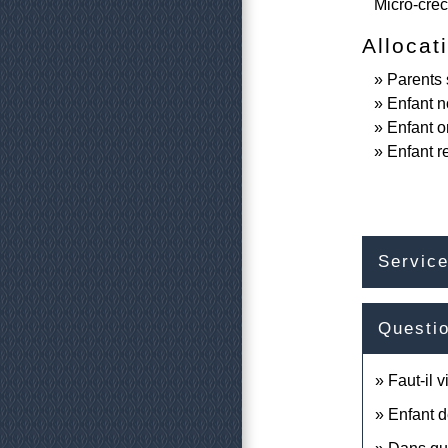
Micro-crè
Allocat
Parents
Enfant 
Enfant o
Enfant re
Service
Questi
Faut-il 
Enfant d