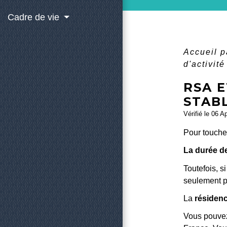
Cadre de vie
Accueil p
d'activit
RSA E
STABL
Vérifié le 06 A
Pour touche
La durée de
Toutefois, s
seulement p
La
résidenc
Vous pouvez 