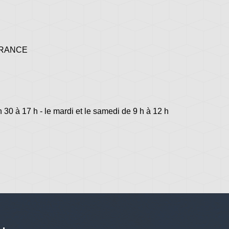
 FRANCE
h 30 à 17 h - le mardi et le samedi de 9 h à 12 h