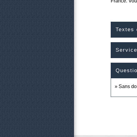
France. Vou
Textes 
Service
Questi
Sans dom