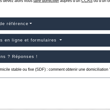
s devez alors vous
faire domicilier
auprès d'un
CCAS
ou d'un o
de référence
s en ligne et formulaires
ons ? Réponses !
icile stable ou fixe (SDF) : comment obtenir une domiciliation 