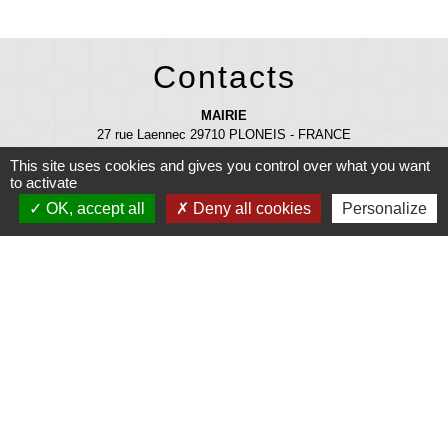
Contacts
MAIRIE
27 rue Laennec 29710 PLONEIS - FRANCE
+33 2 98 91 08 07
This site uses cookies and gives you control over what you want
to activate
mairie@ploneis.com
OK, accept all
Deny all cookies
Personalize
Horaires d'ouverture au public : du lundi au vendredi de 9 h à 12 h et de
13 h 30 à 17 h - le mardi et le samedi de 9 h à 12 h