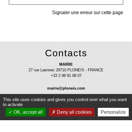
Signaler une erreur sur cette page
Contacts
MAIRIE
27 rue Laennec 29710 PLONEIS - FRANCE
+33 2 98 91 08 07
mairie@ploneis.com
This site uses cookies and gives you control over what you want
Horaires d'ouverture au public : du lundi au vendredi de 9 h à 12 h et de
to activate
13 h 30 à 17 h - le mardi et le samedi de 9 h à 12 h
OK, accept all
Deny all cookies
Personalize