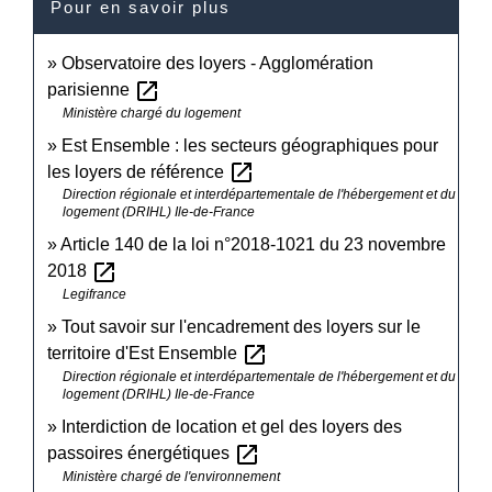
Pour en savoir plus
Observatoire des loyers - Agglomération
open_in_new
parisienne
Ministère chargé du logement
Est Ensemble : les secteurs géographiques pour
open_in_new
les loyers de référence
Direction régionale et interdépartementale de l'hébergement et du
logement (DRIHL) Ile-de-France
Article 140 de la loi n°2018-1021 du 23 novembre
open_in_new
2018
Legifrance
Tout savoir sur l'encadrement des loyers sur le
open_in_new
territoire d'Est Ensemble
Direction régionale et interdépartementale de l'hébergement et du
logement (DRIHL) Ile-de-France
Interdiction de location et gel des loyers des
open_in_new
passoires énergétiques
Ministère chargé de l'environnement