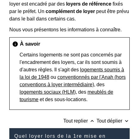
loyer est encadré par des
loyers de référence
fixés
par le préfet. Un
complément de loyer
peut être prévu
dans le bail dans certains cas.
Nous vous présentons les informations à connaître.
À savoir
info
Certains logements ne sont pas concernés par
l'encadrement des loyers, car ils sont soumis à
d'autres règles. Il s'agit des
logements soumis à
la loi de 1948
ou
conventionnés par l'Anah (hors
conventions à loyer intermédiaire)
, des
logements sociaux (HLM)
, des
meublés de
tourisme
et des sous-locations.
keyboard_arrow_up
keyboard_arrow_down
Tout replier
Tout déplier
Quel loyer lors de la 1re mise en