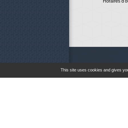
Horaires d'o
Liens
This site uses cookies and gives you
Météo
Ouest France
Télégramme
M