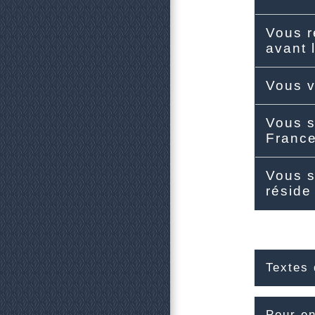
Vous r
avant
Vous v
Vous s
France
Vous s
réside
Textes 
Pour en