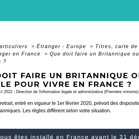
articuliers
>
Étranger - Europe
>
Titres, carte d
anger en France
>
Que doit faire un Britannique o
e ?
DOIT FAIRE UN BRITANNIQUE 
LE POUR VIVRE EN FRANCE ?
ct 2022 - Direction de l'information légale et administrative (Première ministre)
retrait, entré en vigueur le 1
er
février 2020, prévoit des dispositi
tanniques. Les règles diffèrent selon votre situation.
ous êtes installé en France avant le 31 