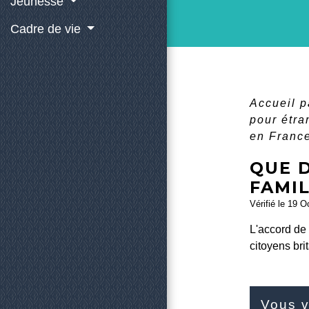
Jeunesse
Cadre de vie
Accueil p
pour étr
en Franc
QUE 
FAMIL
Vérifié le 19 O
L'accord de 
citoyens bri
Vous v