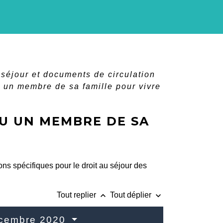
e séjour et documents de circulation
u un membre de sa famille pour vivre
OU UN MEMBRE DE SA
ons spécifiques pour le droit au séjour des
keyboard_arrow_up
keyboard_arrow_down
Tout replier
Tout déplier
décembre 2020