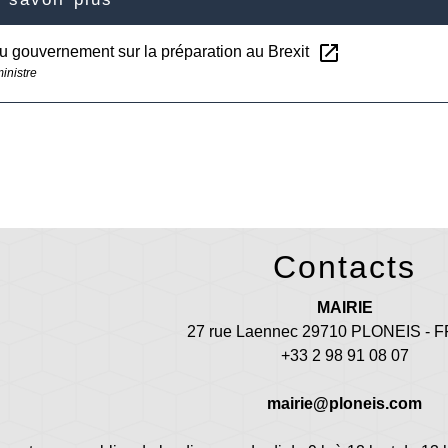
open_in_new
du gouvernement sur la préparation au Brexit
inistre
Contacts
MAIRIE
27 rue Laennec 29710 PLONEIS -
+33 2 98 91 08 07
mairie@ploneis.com