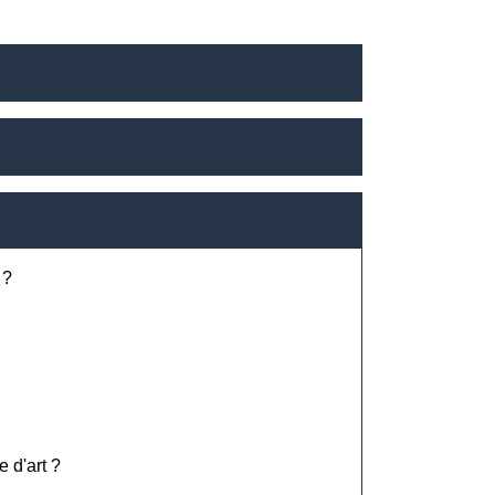
 ?
 d'art ?