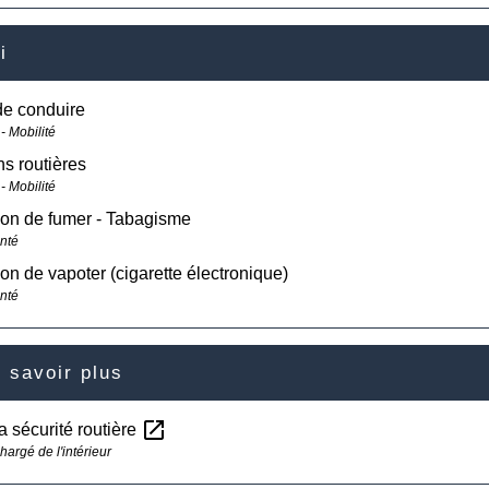
i
de conduire
- Mobilité
ns routières
- Mobilité
tion de fumer - Tabagisme
anté
tion de vapoter (cigarette électronique)
anté
 savoir plus
open_in_new
la sécurité routière
hargé de l'intérieur