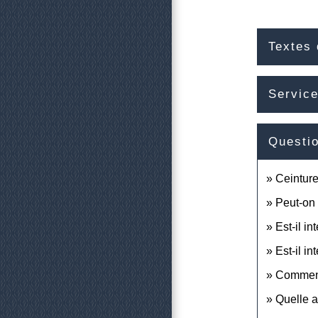
Textes 
Service
Questi
Ceinture
Peut-on 
Est-il in
Est-il in
Comment 
Quelle a