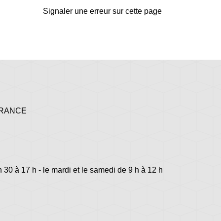
Signaler une erreur sur cette page
 FRANCE
h 30 à 17 h - le mardi et le samedi de 9 h à 12 h