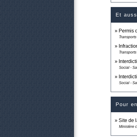
Et auss
Permis 
Transports 
Infractio
Transports 
Interdic
Social - S
Interdic
Social - S
Pour en
Site de 
Ministère c