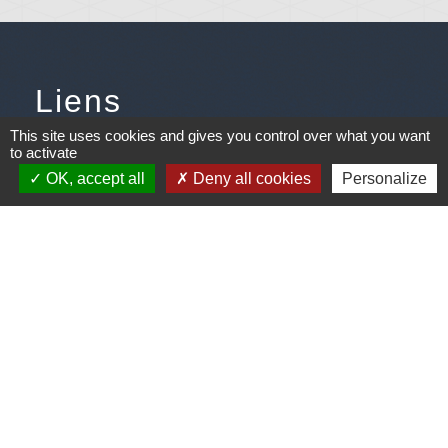
Liens
This site uses cookies and gives you control over what you want
Météo
to activate
OK, accept all
Deny all cookies
Personalize
Ouest France
Télégramme
Jumelage
Plonéis - Jovençan (La commune de Plonéis est
jumelée avec Jovençan, commune du Val d'Aoste en
Italie depuis 2001)