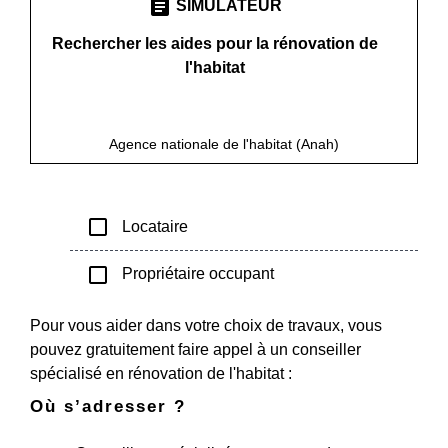
assignment
SIMULATEUR
Rechercher les aides pour la rénovation de
l'habitat
open_in_new
Accéder au simulateur
Agence nationale de l'habitat (Anah)
check_box_outline_blank
Locataire
check_box_outline_blank
Propriétaire occupant
Pour vous aider dans votre choix de travaux, vous
pouvez gratuitement faire appel à un conseiller
spécialisé en rénovation de l'habitat :
Où s’adresser ?