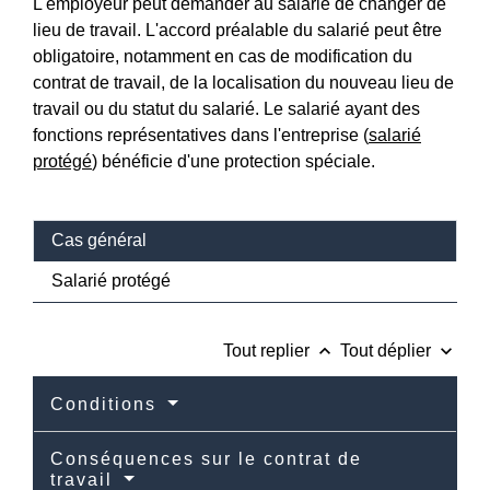
L'employeur peut demander au salarié de changer de
lieu de travail. L'accord préalable du salarié peut être
obligatoire, notamment en cas de modification du
contrat de travail, de la localisation du nouveau lieu de
travail ou du statut du salarié. Le salarié ayant des
fonctions représentatives dans l'entreprise (
salarié
protégé
) bénéficie d'une protection spéciale.
Cas général
Salarié protégé
keyboard_arrow_up
keyboard_arrow_down
Tout replier
Tout déplier
Conditions
Conséquences sur le contrat de
travail