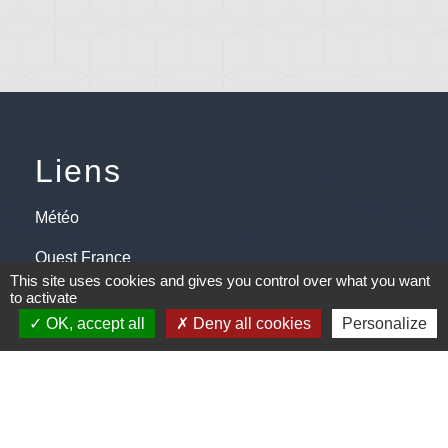
Liens
Météo
Ouest France
This site uses cookies and gives you control over what you want
Télégramme
to activate
OK, accept all
Deny all cookies
Personalize
Jumelage
Plonéis - Jovençan (La commune de Plonéis est