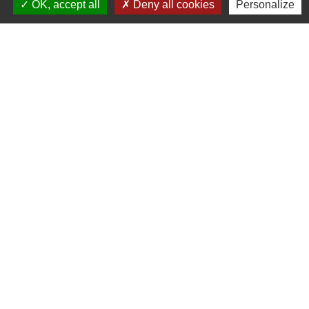
OK, accept all
Deny all cookies
Personalize
Météo
Ouest France
Télégramme
Jumelage
Plonéis - Jovençan (La commune de Plonéis est
jumelée avec Jovençan, commune du Val d'Aoste en
Italie depuis 2001)
Mentions légales
-
Politique de confidentialité
-
Accessibilité
-
Plan du site
-
Gestion des cookies