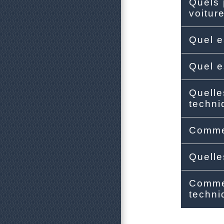
Quels 
voitur
Quel e
Quel e
Quelle
techn
Commen
Quelle
Commen
techn