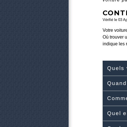
CONT
Vérifié le 03 A
Votre voitur
Où trouver u
indique les 
Quels 
Quand 
Commen
Quel e