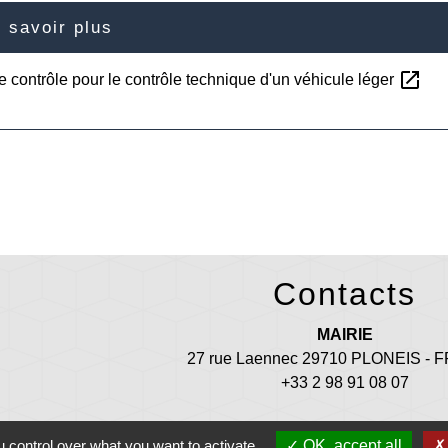
 savoir plus
open_in_new
e contrôle pour le contrôle technique d'un véhicule léger
Contacts
MAIRIE
27 rue Laennec 29710 PLONEIS -
+33 2 98 91 08 07
mairie@ploneis.com
 control over what you want to activate
OK, accept all