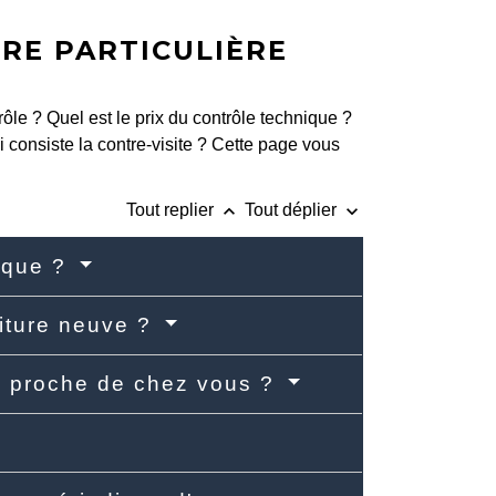
RE PARTICULIÈRE
ôle ? Quel est le prix du contrôle technique ?
 consiste la contre-visite ? Cette page vous
keyboard_arrow_up
keyboard_arrow_down
Tout replier
Tout déplier
nique ?
oiture neuve ?
e proche de chez vous ?