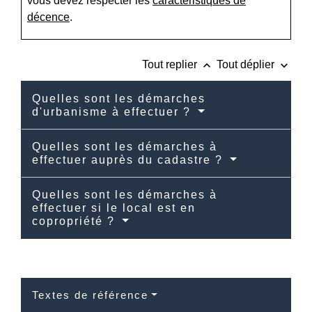
vous devez respecter les
caractéristiques de
décence
.
keyboard_arrow_up
keyboard_arrow_down
Tout replier
Tout déplier
Quelles sont les démarches
d'urbanisme à effectuer ?
Quelles sont les démarches à
effectuer auprès du cadastre ?
Quelles sont les démarches à
effectuer si le local est en
copropriété ?
Textes de référence