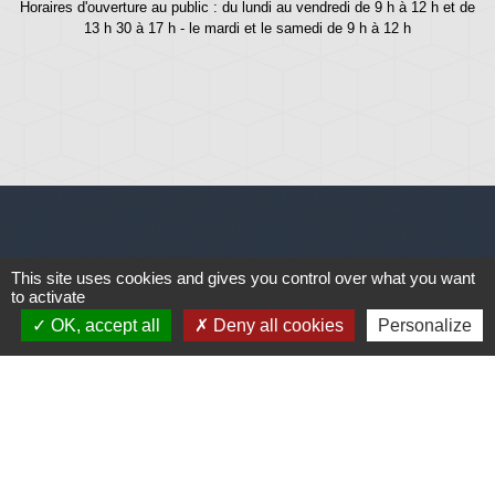
Horaires d'ouverture au public : du lundi au vendredi de 9 h à 12 h et de
13 h 30 à 17 h - le mardi et le samedi de 9 h à 12 h
Liens
This site uses cookies and gives you control over what you want
to activate
Météo
OK, accept all
Deny all cookies
Personalize
Ouest France
Télégramme