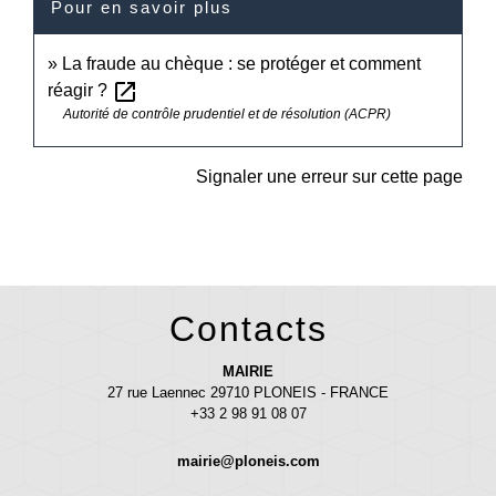
Pour en savoir plus
La fraude au chèque : se protéger et comment
open_in_new
réagir ?
Autorité de contrôle prudentiel et de résolution (ACPR)
Signaler une erreur sur cette page
Contacts
MAIRIE
27 rue Laennec 29710 PLONEIS - FRANCE
+33 2 98 91 08 07
mairie@ploneis.com