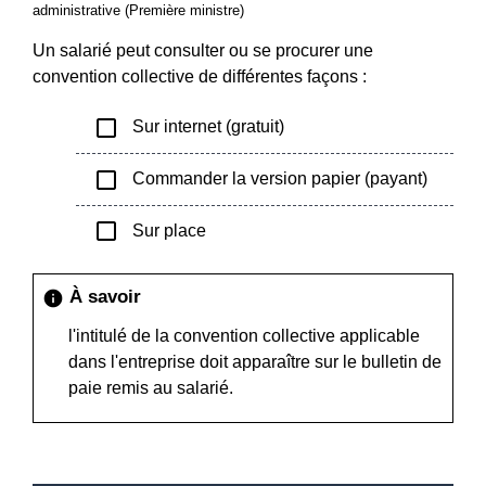
administrative (Première ministre)
Un salarié peut consulter ou se procurer une
convention collective de différentes façons :
check_box_outline_blank
Sur internet (gratuit)
check_box_outline_blank
Commander la version papier (payant)
check_box_outline_blank
Sur place
À savoir
info
l'intitulé de la convention collective applicable
dans l'entreprise doit apparaître sur le bulletin de
paie remis au salarié.