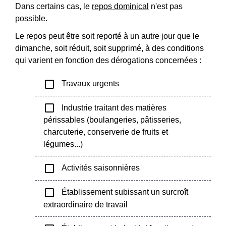
Dans certains cas, le
repos dominical
n'est pas
possible.
Le repos peut être soit reporté à un autre jour que le
dimanche, soit réduit, soit supprimé, à des conditions
qui varient en fonction des dérogations concernées :
check_box_outline_blank
Travaux urgents
check_box_outline_blank
Industrie traitant des matières
périssables (boulangeries, pâtisseries,
charcuterie, conserverie de fruits et
légumes...)
check_box_outline_blank
Activités saisonnières
check_box_outline_blank
Établissement subissant un surcroît
extraordinaire de travail