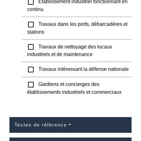
check_box_outline_blank
Établissement industriel fonctionnant en
continu
check_box_outline_blank
Travaux dans les ports, débarcadères et
stations
check_box_outline_blank
Travaux de nettoyage des locaux
industriels et de maintenance
check_box_outline_blank
Travaux intéressant la défense nationale
check_box_outline_blank
Gardiens et concierges des
établissements industriels et commerciaux
Textes de référence